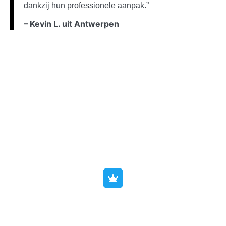
dankzij hun professionele aanpak.”
– Kevin L. uit Antwerpen
Wat kost het polijsten van
gevoelige lak?
Standaard wagen
€300
vanaf
excl. btw